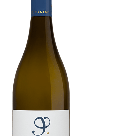
kompletterar en mjuk palett.
Vinet visar upp delikata citrusfrukter och apelsinblomskaraktär.
Välbalanserat med subtila krämiga noter som ger lager av
komplexitet och ett livligt avslut. Druvorna handskördas från två
utvalda odlingar på södervända sluttningar. Svalkande kustvindar
gör att naturlig syra och tydlig sälta bibehålls. Vinet har rankats som
en topp 10 Chardonnay i Sydafrika.
100% Chardonnay