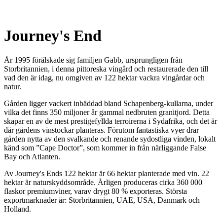
Journey's End
År 1995 förälskade sig familjen Gabb, ursprungligen från
Storbritannien, i denna pittoreska vingård och restaurerade den till
vad den är idag, nu omgiven av 122 hektar vackra vingårdar och
natur.
Gården ligger vackert inbäddad bland Schapenberg-kullarna, under
vilka det finns 350 miljoner år gammal nedbruten granitjord. Detta
skapar en av de mest prestigefyllda terroirerna i Sydafrika, och det är
där gårdens vinstockar planteras. Förutom fantastiska vyer drar
gården nytta av den svalkande och renande sydostliga vinden, lokalt
känd som ”Cape Doctor”, som kommer in från närliggande False
Bay och Atlanten.
Av Journey's Ends 122 hektar är 66 hektar planterade med vin. 22
hektar är naturskyddsområde. Årligen produceras cirka 360 000
flaskor premiumviner, varav drygt 80 % exporteras. Största
exportmarknader är: Storbritannien, UAE, USA, Danmark och
Holland.