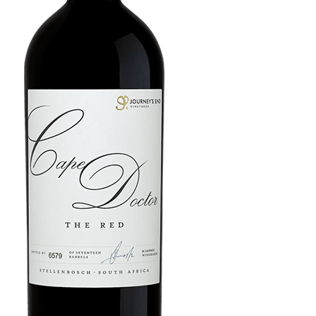
krämig textur med mjuka, eleganta tanniner, som levererar en
behaglig och långvarig eftersmak. De olika druvorna lagras separat
på ekfat i 22 månader innan de blandas. Vinet kan lagras i 10 år eller
mer.
50% Cabernet Sauvignon, 30% Merlot, 10% Cabernet Franc, 6%
Malbec, 4% Petit Verdot