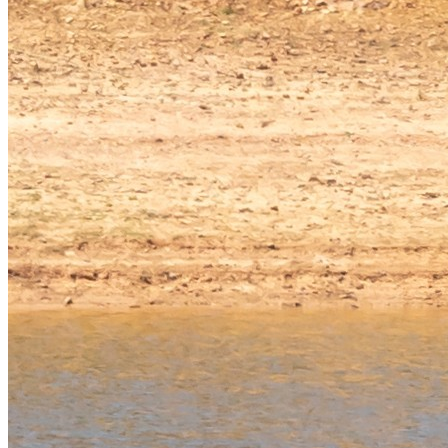
Journey's End
| 11 viner
Alla (11)
Se röda (4)
Se vita (5)