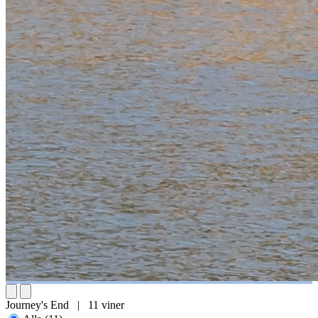
Produktblad
Haystack Chardonnay
181:-/flaska
En fräsch och livfull Chardonnay med aromer av äpple, päron och