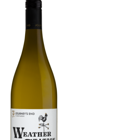
och längd till avslutet. Druvorna handplockas tidigt på morgonen för
att minimera oxidation och bevara de delikata fruktaromerna. Ett
utmärkt sällskapsvin. Färdigt att dricka nu.
100% Sauvignon Blanc