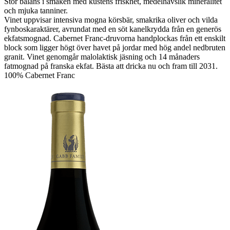
Produktblad
The Griffin Premium Syrah
327:-/flaska
Ett av gårdens signaturviner. En njutning redan idag men blir bara
bättre med lagring.
Ungt men komplext vin på Syrah som visar upp violer och körsbär
med vitpeppar i doften. Användningen av amerikansk ek tillför
subtila karamellnoter samt fyllighet och munkänsla. Även om det är
rikt och saftigt, ger silkeslena och polerade tanniner, struktur och en
elegant långvarig finish. Vinet får mogna 16 månader på ekfat. Vann
dubbel guldmedalj i South African Awards 2022. Njut nu eller lagra
i upp till 8 år.
100% Syrah