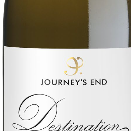
Produktblad
Destination
327:-/flaska
'Destination' är en premiumchardonnay som fått stor internationell
uppmärksamhet
Vinet har belönats med 95 poäng av Decanter och 97+ av Global
Chardonnay Masters. Ett vin med eleganta inslag av citrus och
mineral, balanserat med mogen stenfrukt och subtila ek toner.
Texturen är fyllig men samtidigt frisk med lång eftersmak som bärs
upp av livlig syra och komplexitet. Om du uppskattar en fyllig
chardonnay är detta verkligen ett vin lite utöver det vanliga.
Chardonnay