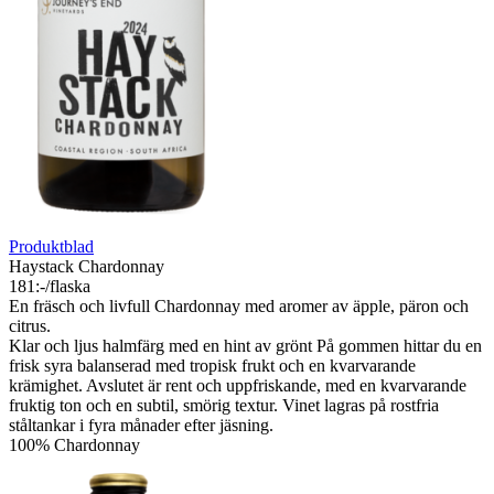
Produktblad
Weather Station Sauvignon Blanc
181:-/flaska
Ljus och balanserad Sauvignon Blanc. Klar, blek citronfärg med
inslag av grönt.
Weather Station ger toner av grönt äpple, citrus och grapefrukt,
kompletterad av salt mineralitet och hintar av kiwifrukt. En härlig
tyngd och rund munkänsla. Balanserad naturlig syra ger fräschör