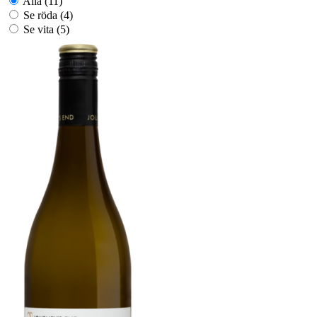
citrus.
Klar och ljus halmfärg med en hint av grönt På gommen hittar du en
frisk syra balanserad med tropisk frukt och en kvarvarande
krämighet. Avslutet är rent och uppfriskande, med en kvarvarande
fruktig ton och en subtil, smörig textur. Vinet lagras på rostfria
ståltankar i fyra månader efter jäsning.
100% Chardonnay