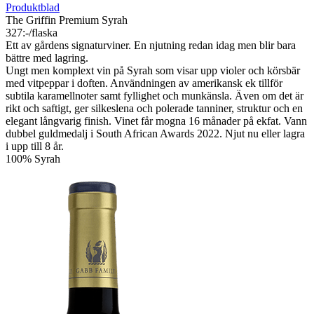
Produktblad
Cape Doctor
327:-/flaska
En Bourdeauxblanding i absoluta världsklass. 97 poäng av Decanter
säger det mesta!
Uppvisar mörk frukt med inslag av svartvinbär och rik fruktkaka i
doften, tillsammans med kanelkrydda och mörk choklad från
generös ekfatslagring. Koncentrerade mörka bär kompletteras av en