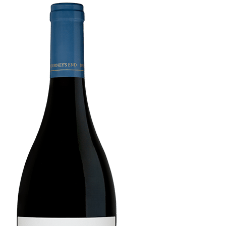
Produktblad
V3 Shiraz
187:-/flaska
Ett uttrycksfullt vin med svartvinbär, violer, vitpeppar och toner av
torkad koriander.
Generös ekfatslagring 18 månader i större format gör att vingårdens
karaktär skiner igenom med stor naturlig syra och en silkeslen,
långvarig finish. Shirazdruvor handskördas på södervända
sluttningar från vinblock med lägre bördighet vilket ger mycket
koncentrerad, mörk och kryddig fruktighet. Silvermedalj och 92
poäng på Decanter 2022. Vinet kan lagras i minst 5 år.
100% Shiraz