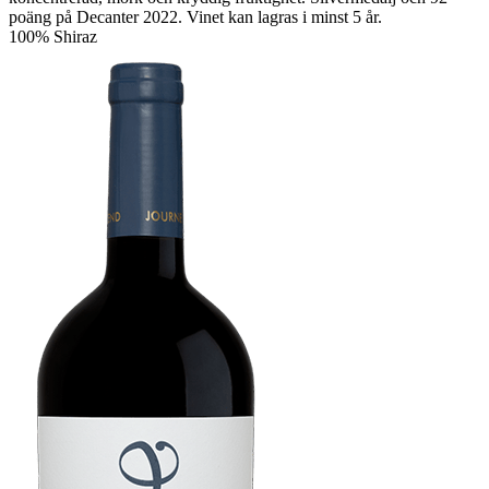
Produktblad
V5 Cabernet Franc
217:-/flaska
Stor balans i smaken med kustens friskhet, medelhavslik mineralitet
och mjuka tanniner.
Vinet uppvisar intensiva mogna körsbär, smakrika oliver och vilda
fynboskaraktärer, avrundat med en söt kanelkrydda från en generös
ekfatsmognad. Cabernet Franc-druvorna handplockas från ett enskilt
block som ligger högt över havet på jordar med hög andel nedbruten
granit. Vinet genomgår malolaktisk jäsning och 14 månaders
fatmognad på franska ekfat. Bästa att dricka nu och fram till 2031.
100% Cabernet Franc