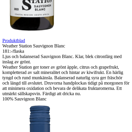
Produktblad
V1 Chardonnay
217:-/flaska
En unik Chardonnay med mineraliska och salta toner som